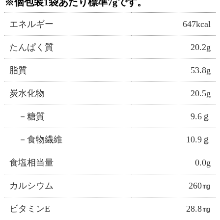
※個包装1袋あたり標準7gです。
エネルギー
647kcal
たんぱく質
20.2g
脂質
53.8g
炭水化物
20.5g
－糖質
9.6ｇ
－食物繊維
10.9ｇ
食塩相当量
0.0g
カルシウム
260㎎
ビタミンE
28.8㎎