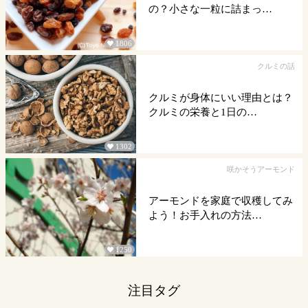
の？小さな一粒に詰まっ…
1806

クルミの話
クルミが身体にいい理由とは？
クルミの栄養と1日の…
1302

咲かそうアーモンド
アーモンドを家庭で収穫してみ
よう！お手入れの方法…
1250

注目タグ