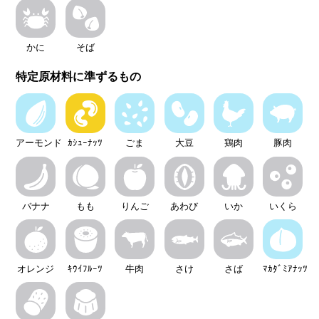
かに
そば
特定原材料に準ずるもの
アーモンド
ｶｼｭｰﾅｯﾂ
ごま
大豆
鶏肉
豚肉
バナナ
もも
りんご
あわび
いか
いくら
オレンジ
ｷｳｲﾌﾙｰﾂ
牛肉
さけ
さば
ﾏｶﾀﾞﾐｱﾅｯﾂ