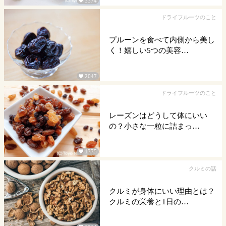
3374

ドライフルーツのこと
プルーンを食べて内側から美し
く！嬉しい5つの美容…
2047

ドライフルーツのこと
レーズンはどうして体にいい
の？小さな一粒に詰まっ…
1775

クルミの話
クルミが身体にいい理由とは？
クルミの栄養と1日の…