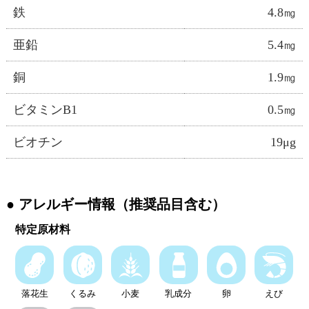
鉄
4.8㎎
亜鉛
5.4㎎
銅
1.9㎎
ビタミンB1
0.5㎎
ビオチン
19μg
アレルギー情報（推奨品目含む）
特定原材料
落花生
くるみ
小麦
乳成分
卵
えび