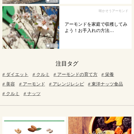
1314

咲かそうアーモンド
アーモンドを家庭で収穫してみ
よう！お手入れの方法…
1192

注目タグ
ダイエット
クルミ
アーモンドの育て方
栄養
美容
アーモンド
アレンジレシピ
東洋ナッツ食品
クルミ
ナッツ