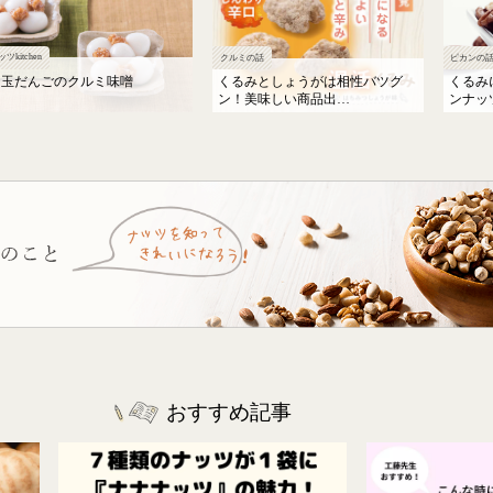
ツkitchen
クルミの話
ピカンの
白玉だんごのクルミ味噌
くるみとしょうがは相性バツグ
くるみ
ン！美味しい商品出…
ンナッ
おすすめ記事