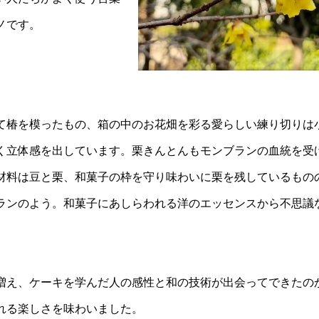
ノです。
椿を模ったもの、箱の中のお花畑を彩る愛らしい練り切りは
く立体感を出しています。栗きんとんもモンブランの血統を受
材料は豆と栗、和菓子の枠を守り味わいに栗を残しているもの
ランのよう。和菓子にあしらわれる洋のエッセンスから不思議
増え、ケーキを学んだ人の感性と和の技術が出会ってできたの
れる楽しさを味わいました。