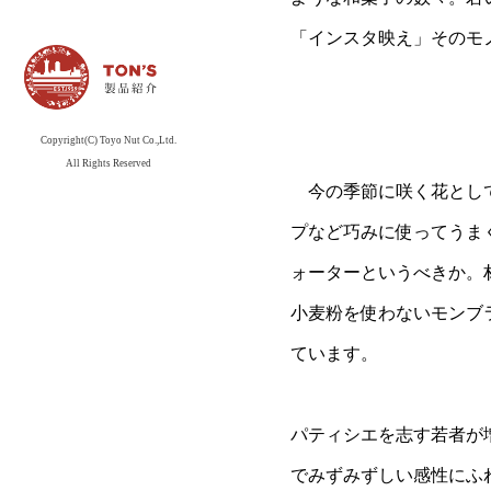
索
「インスタ映え」そのモ
Copyright(C) Toyo Nut Co.,Ltd.
All Rights Reserved
今の季節に咲く花として
プなど巧みに使ってうま
ォーターというべきか。
小麦粉を使わないモンブ
ています。
パティシエを志す若者が
でみずみずしい感性にふ