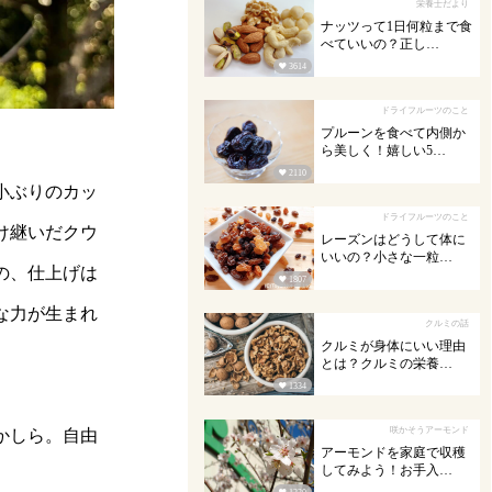
栄養士だより
ナッツって1日何粒まで食
べていいの？正し…

3614
ドライフルーツのこと
プルーンを食べて内側か
ら美しく！嬉しい5…

2110
小ぶりのカッ
ドライフルーツのこと
け継いだクウ
レーズンはどうして体に
いいの？小さな一粒…
の、仕上げは

1807
な力が生まれ
クルミの話
クルミが身体にいい理由
とは？クルミの栄養…

1334
咲かそうアーモンド
かしら。自由
アーモンドを家庭で収穫
してみよう！お手入…
