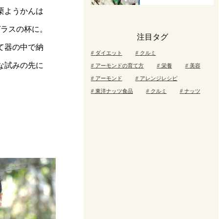
1220
栗ようかんは
ガラスの杯に。
注目タグ
て器の中で納
ダイエット
クルミ
な試みの先に
アーモンドの育て方
栄養
美容
アーモンド
アレンジレシピ
東洋ナッツ食品
クルミ
ナッツ