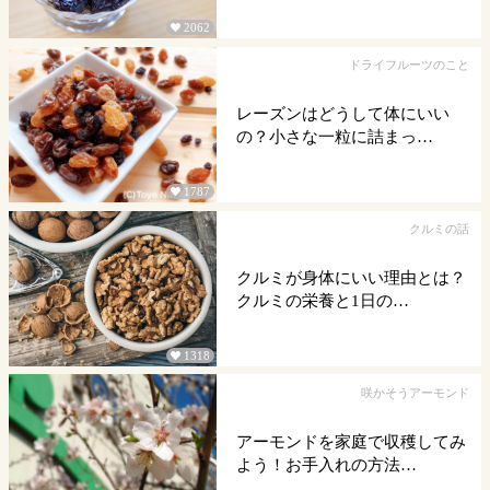
2062

ドライフルーツのこと
レーズンはどうして体にいい
の？小さな一粒に詰まっ…
1787

クルミの話
クルミが身体にいい理由とは？
クルミの栄養と1日の…
1318

咲かそうアーモンド
アーモンドを家庭で収穫してみ
よう！お手入れの方法…