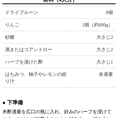
ドライプルーン
8個
りんご
2個（約600g）
砂糖
大さじ2
酒またはコアントロー
大さじ2
ハーブを漬けた酢
大さじ1
はちみつ、柚子やレモンの絞
各適量
り汁
下準備
米酢適量を広口の瓶に入れ、好みのハーブを浸けて