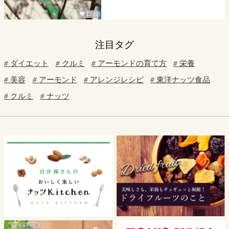
1203

注目タグ
ダイエット
クルミ
アーモンドの育て方
栄養
美容
アーモンド
アレンジレシピ
東洋ナッツ食品
クルミ
ナッツ