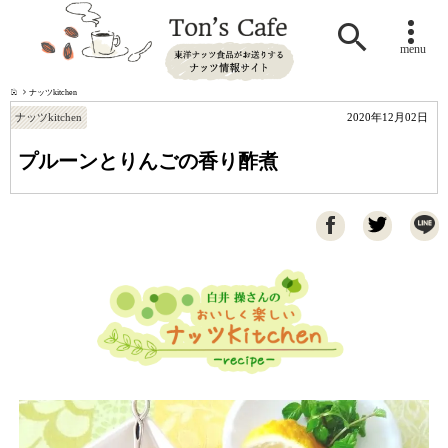

menu
ナッツkitchen
ナッツkitchen
2020年12月02日
プルーンとりんごの香り酢煮
