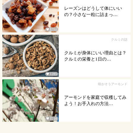
レーズンはどうして体にいい
の？小さな一粒に詰まっ…
1791

クルミの話
クルミが身体にいい理由とは？
クルミの栄養と1日の…
1285

咲かそうアーモンド
アーモンドを家庭で収穫してみ
よう！お手入れの方法…
1214
