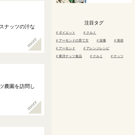
1202
注目タグ
スナッツの汁な
ダイエット
クルミ
アーモンドの育て方
栄養
美容
アーモンド
アレンジレシピ
東洋ナッツ食品
クルミ
ナッツ
ツ農園を訪問し