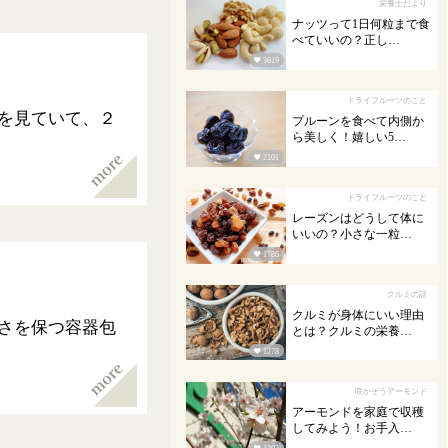
栄養士だより
ナッツって1日何粒まで食
べていいの？正し…

3619
ドライフルーツのこと
を見ていて、２
プルーンを食べて内側か
ら美しく！嬉しい5…

2101
ドライフルーツのこと
レーズンはどうして体に
いいの？小さな一粒…

1786
クルミの話
クルミが身体にいい理由
さを保つ容器包
とは？クルミの栄養…

1278
咲かそうアーモンド
アーモンドを家庭で収穫
してみよう！お手入…
