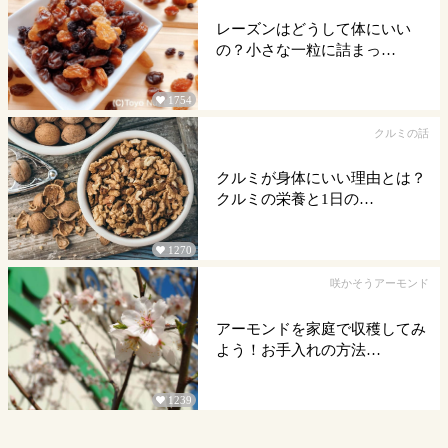
レーズンはどうして体にいい
の？小さな一粒に詰まっ…
1754

クルミの話
クルミが身体にいい理由とは？
クルミの栄養と1日の…
1270

咲かそうアーモンド
アーモンドを家庭で収穫してみ
よう！お手入れの方法…
1239
