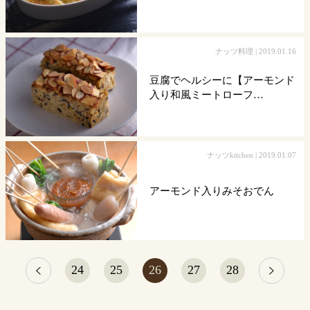
ナッツ料理
| 2019.01.16
豆腐でヘルシーに【アーモンド
入り和風ミートローフ…
ナッツkitchen
| 2019.01.07
アーモンド入りみそおでん
24
25
26
27
28