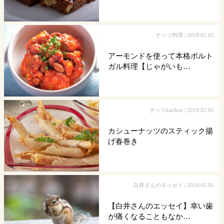
ナッツ料理
| 2019.02.05
アーモンドを使って本格ポルト
ガル料理【じゃがいも…
ナッツkitchen
| 2019.02.01
カシューナッツのスティック揚
げ春巻き
白井さんのエッセイ
| 2019.02.01
【白井さんのエッセイ】幸い歯
が痛くなることもなか…