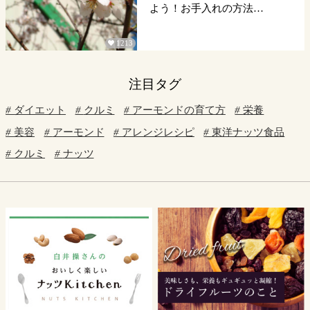
よう！お手入れの方法…
1213

注目タグ
ダイエット
クルミ
アーモンドの育て方
栄養
美容
アーモンド
アレンジレシピ
東洋ナッツ食品
クルミ
ナッツ