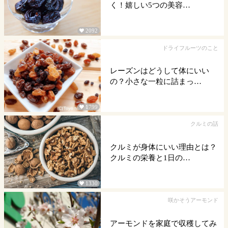
く！嬉しい5つの美容…
2092

ドライフルーツのこと
レーズンはどうして体にいい
の？小さな一粒に詰まっ…
1799

クルミの話
クルミが身体にいい理由とは？
クルミの栄養と1日の…
1330

咲かそうアーモンド
アーモンドを家庭で収穫してみ