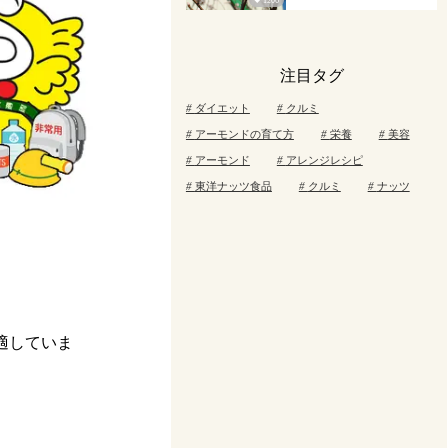
1206
注目タグ
ダイエット
クルミ
アーモンドの育て方
栄養
美容
アーモンド
アレンジレシピ
東洋ナッツ食品
クルミ
ナッツ
適していま