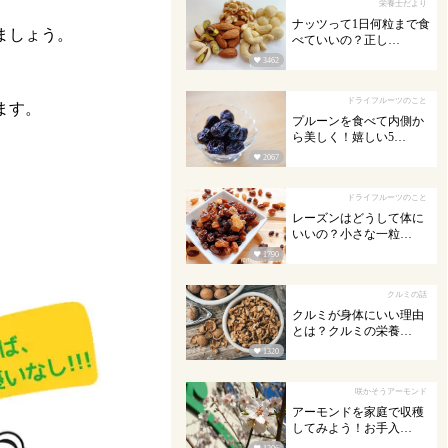
栄養士だより
ナッツって1日何粒まで食
ましょう。
べていいの？正し…

3462
ドライフルーツのこと
ます。
プルーンを食べて内側か
ら美しく！嬉しい5…

2067
ドライフルーツのこと
レーズンはどうして体に
いいの？小さな一粒…

1790
クルミの話
クルミが身体にいい理由
とは？クルミの栄養…

1320
咲かそうアーモンド
アーモンドを家庭で収穫
してみよう！お手入…
