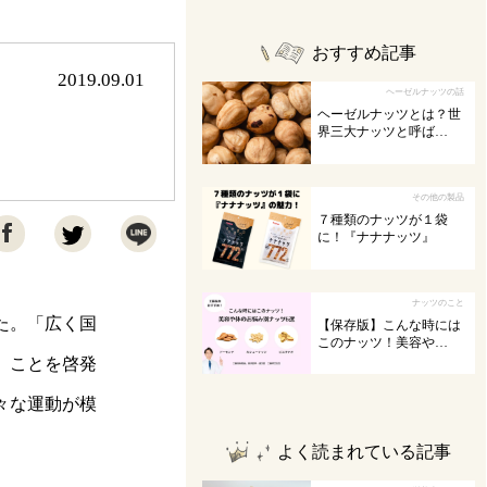
おすすめ記事
2019.09.01
ヘーゼルナッツの話
ヘーゼルナッツとは？世
界三大ナッツと呼ば…
その他の製品
７種類のナッツが１袋

に！『ナナナッツ』
ナッツのこと
した。「広く国
【保存版】こんな時には
このナッツ！美容や…
」ことを啓発
々な運動が模
よく読まれている記事