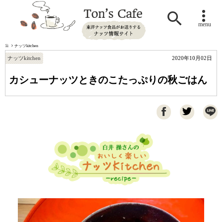

menu
ナッツkitchen
ナッツkitchen
2020年10月02日
カシューナッツときのこたっぷりの秋ごはん
