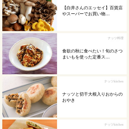
【白井さんのエッセイ】百貨店
やスーパーでお買い物…
ナッツ料理
食欲の秋に食べたい！旬のさつ
まいもを使った定番ス…
ナッツkitchen
ナッツと切干大根入りおからの
おやき
ナッツkitchen