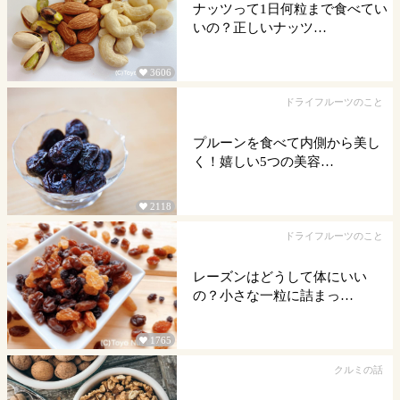
ナッツって1日何粒まで食べてい
いの？正しいナッツ…
3606

ドライフルーツのこと
プルーンを食べて内側から美し
く！嬉しい5つの美容…
2118

ドライフルーツのこと
レーズンはどうして体にいい
の？小さな一粒に詰まっ…
1765

クルミの話