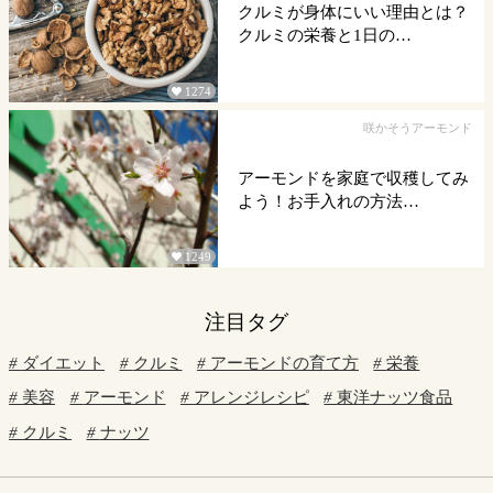
クルミが身体にいい理由とは？
クルミの栄養と1日の…
1274

咲かそうアーモンド
アーモンドを家庭で収穫してみ
よう！お手入れの方法…
1249

注目タグ
ダイエット
クルミ
アーモンドの育て方
栄養
美容
アーモンド
アレンジレシピ
東洋ナッツ食品
クルミ
ナッツ