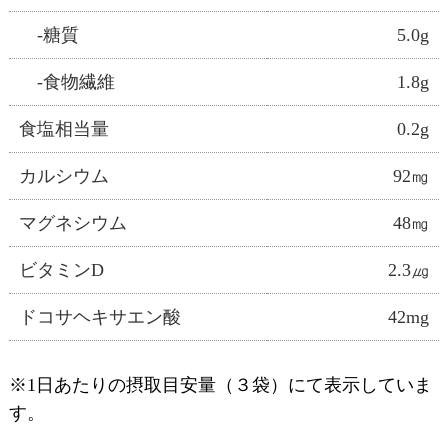
-糖質
5.0g
-食物繊維
1.8g
食塩相当量
0.2g
カルシウム
92㎎
マグネシウム
48㎎
ビタミンD
2.3㎍
ドコサヘキサエン酸
42mg
※1日あたりの摂取目安量（３袋）にて表示していま
す。