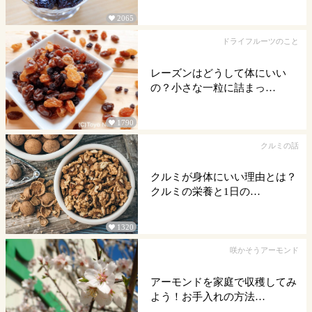
2065

ドライフルーツのこと
レーズンはどうして体にいい
の？小さな一粒に詰まっ…
1790

クルミの話
クルミが身体にいい理由とは？
クルミの栄養と1日の…
1320

咲かそうアーモンド
アーモンドを家庭で収穫してみ
よう！お手入れの方法…