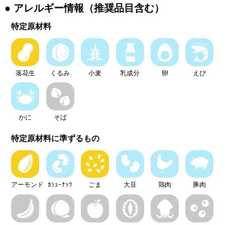
アレルギー情報（推奨品目含む）
特定原材料
落花生
くるみ
小麦
乳成分
卵
えび
かに
そば
特定原材料に準ずるもの
アーモンド
ｶｼｭｰﾅｯﾂ
ごま
大豆
鶏肉
豚肉