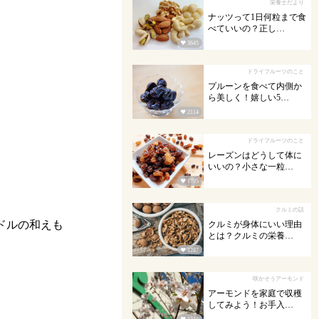
栄養士だより
ナッツって1日何粒まで食
べていいの？正し…

3645
ドライフルーツのこと
プルーンを食べて内側か
ら美しく！嬉しい5…

2114
ドライフルーツのこと
レーズンはどうして体に
いいの？小さな一粒…

1795
クルミの話
ドルの和えも
クルミが身体にいい理由
とは？クルミの栄養…

1287
咲かそうアーモンド
アーモンドを家庭で収穫
してみよう！お手入…
