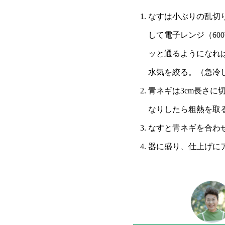
なすは小ぶりの乱切
して電子レンジ（60
ッと通るようになれ
水気を絞る。（急冷
青ネギは3cm長さ
なりしたら粗熱を取
なすと青ネギを合わ
器に盛り、仕上げに