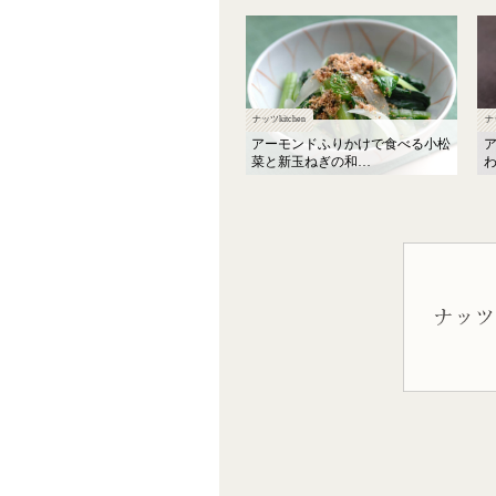
ナッツkitchen
ナ
アーモンドふりかけで食べる小松
菜と新玉ねぎの和…