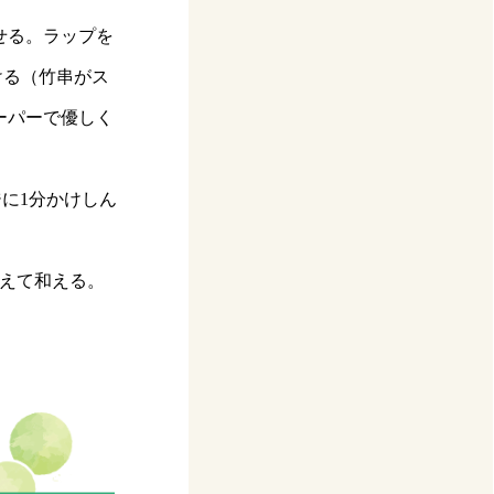
せる。ラップを
ける（竹串がス
ーパーで優しく
に1分かけしん
加えて和える。