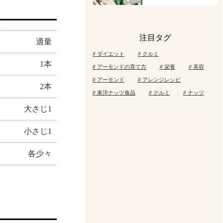
1218
注目タグ
適量
ダイエット
クルミ
1本
アーモンドの育て方
栄養
美容
アーモンド
アレンジレシピ
2本
東洋ナッツ食品
クルミ
ナッツ
大さじ1
小さじ1
各少々