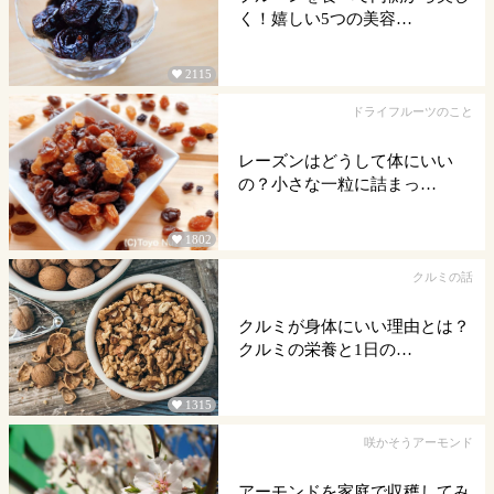
く！嬉しい5つの美容…
2115

ドライフルーツのこと
レーズンはどうして体にいい
の？小さな一粒に詰まっ…
1802

クルミの話
クルミが身体にいい理由とは？
クルミの栄養と1日の…
1315

咲かそうアーモンド
アーモンドを家庭で収穫してみ