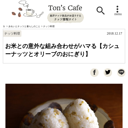

menu
きれいとナッツと暮らしのこと
ナッツ料理
ナッツ料理
2018.12.17
お米との意外な組み合わせがハマる【カシュ
ーナッツとオリーブのおにぎり】
