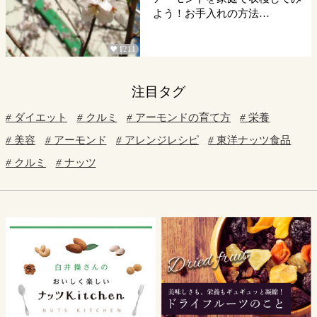
よう！お手入れの方法…
1211

注目タグ
ダイエット
クルミ
アーモンドの育て方
栄養
美容
アーモンド
アレンジレシピ
東洋ナッツ食品
クルミ
ナッツ