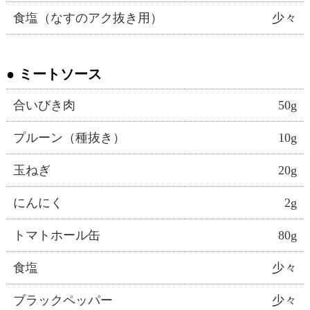
食塩（なすのアク抜き用）
少々
ミートソース
合いびき肉
50g
プルーン（種抜き）
10g
玉ねぎ
20g
にんにく
2g
トマトホール缶
80g
食塩
少々
ブラックペッパー
少々