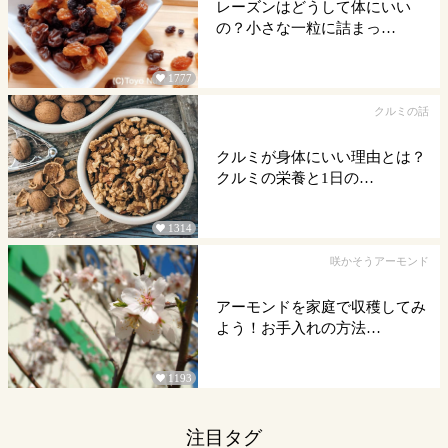
レーズンはどうして体にいい
の？小さな一粒に詰まっ…
1777

クルミの話
クルミが身体にいい理由とは？
クルミの栄養と1日の…
1314

咲かそうアーモンド
アーモンドを家庭で収穫してみ
よう！お手入れの方法…
1193

注目タグ