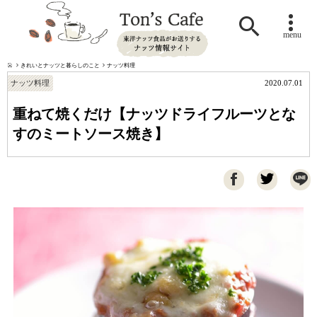

menu
きれいとナッツと暮らしのこと
ナッツ料理
ナッツ料理
2020.07.01
重ねて焼くだけ【ナッツドライフルーツとな
すのミートソース焼き】
