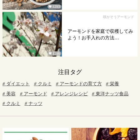
1293

咲かそうアーモンド
アーモンドを家庭で収穫してみ
よう！お手入れの方法…
1286

注目タグ
ダイエット
クルミ
アーモンドの育て方
栄養
美容
アーモンド
アレンジレシピ
東洋ナッツ食品
クルミ
ナッツ