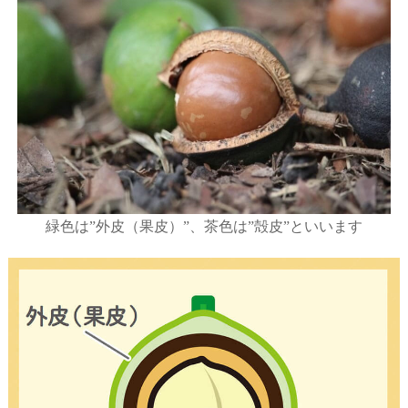
緑色は”外皮（果皮）”、茶色は”殻皮”といいます