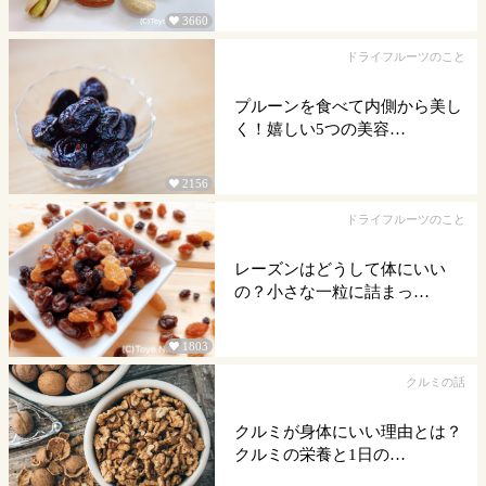
3660

ドライフルーツのこと
プルーンを食べて内側から美し
く！嬉しい5つの美容…
2156

ドライフルーツのこと
レーズンはどうして体にいい
の？小さな一粒に詰まっ…
1803

クルミの話
クルミが身体にいい理由とは？
クルミの栄養と1日の…