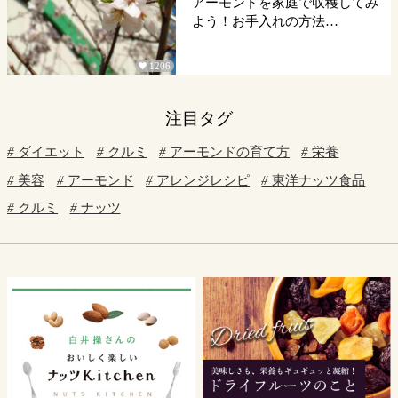
アーモンドを家庭で収穫してみ
よう！お手入れの方法…
1206

注目タグ
ダイエット
クルミ
アーモンドの育て方
栄養
美容
アーモンド
アレンジレシピ
東洋ナッツ食品
クルミ
ナッツ