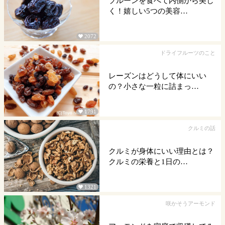
プルーンを食べて内側から美し
く！嬉しい5つの美容…
2072

ドライフルーツのこと
レーズンはどうして体にいい
の？小さな一粒に詰まっ…
1791

クルミの話
クルミが身体にいい理由とは？
クルミの栄養と1日の…
1321

咲かそうアーモンド